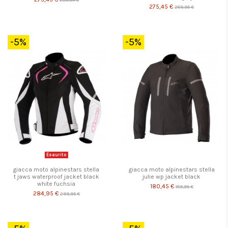
275,45 €
289,95 €
-5%
-5%
Esaurito
giacca moto alpinestars stella
giacca moto alpinestars stella
t jaws waterproof jacket black
julie wp jacket black
white fuchsia
180,45 €
189,95 €
284,95 €
299,95 €