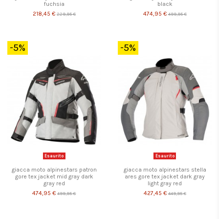
fuchsia
black
218,45 €
474,95 €
229,95 €
499,95 €
-5%
-5%
Esaurito
Esaurito
giacca moto alpinestars patron
giacca moto alpinestars stella
gore tex jacket mid gray dark
ares gore tex jacket dark gray
gray red
light gray red
474,95 €
427,45 €
499,95 €
449,95 €