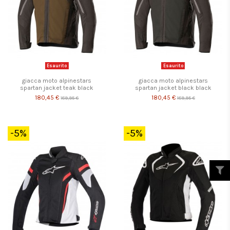
Esaurito
Esaurito
giacca moto alpinestars
giacca moto alpinestars
spartan jacket teak black
spartan jacket black black
180,45 €
180,45 €
189,95 €
189,95 €
-5%
-5%