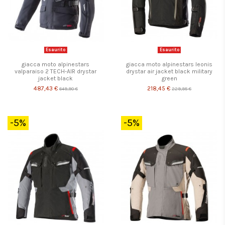
Esaurito
Esaurito
giacca moto alpinestars
giacca moto alpinestars leonis
valparaiso 2 TECH-AIR drystar
drystar air jacket black military
jacket black
green
487,43 €
218,45 €
649,90 €
229,95 €
-5%
-5%