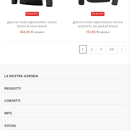
Esaurito
Esaurito
giacca moto alpinestars vision
giacca moto alpinestars eloise
thermal liner black
women's air jacket black
142,45 €
151,95 €
149,95 €
159,95 €
1
2
3
29
LA NOSTRA AZIENDA
PRODOTTI
CONTATTI
INFO
SOCIAL