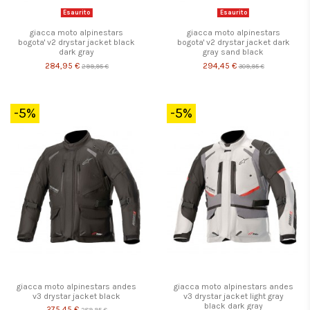
Esaurito
Esaurito
giacca moto alpinestars
giacca moto alpinestars
bogota' v2 drystar jacket black
bogota' v2 drystar jacket dark
dark gray
gray sand black
284,95 €
294,45 €
299,95 €
309,95 €
-5%
-5%
giacca moto alpinestars andes
giacca moto alpinestars andes
v3 drystar jacket black
v3 drystar jacket light gray
black dark gray
275,45 €
289,95 €