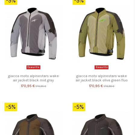
-5%
-5%
Esaurito
Esaurito
giacca moto alpinestars wake
giacca moto alpinestars wake
air jacket black mid gray
air jacket black olive green fluo
170,95 €
170,95 €
179,95 €
179,95 €
-5%
-5%