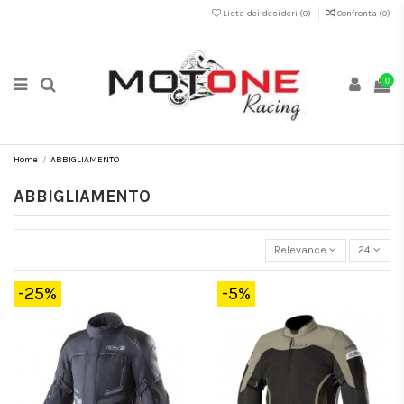
Lista dei desideri (
0
)
Confronta (
0
)
0
Home
ABBIGLIAMENTO
ABBIGLIAMENTO
Relevance
24
-25%
-5%