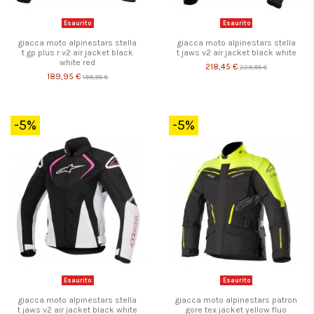
Esaurito
Esaurito
giacca moto alpinestars stella
giacca moto alpinestars stella
t gp plus r v2 air jacket black
t jaws v2 air jacket black white
white red
218,45 €
229,95 €
189,95 €
199,95 €
-5%
-5%
Esaurito
Esaurito
giacca moto alpinestars stella
giacca moto alpinestars patron
t jaws v2 air jacket black white
gore tex jacket yellow fluo