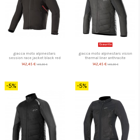
Esaurito
giacca moto alpinestars
giacca moto alpinestars vision
session race jacket black red
thermal liner anthracite
142,45 €
142,45 €
149,95 €
149,95 €
-5%
-5%