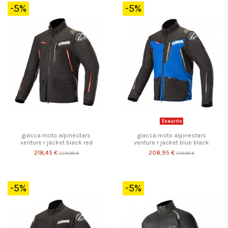
-5%
-5%
Esaurito
giacca moto alpinestars
giacca moto alpinestars
venture r jacket black red
venture r jacket blue black
218,45 €
208,95 €
229,95 €
219,95 €
-5%
-5%