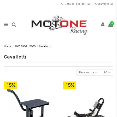
Lista dei desideri (
0
)
Confronta (
0
)
0
Home
ACCESSORI MOTO
Cavalletti
Cavalletti
Relevance
20
-15%
-15%