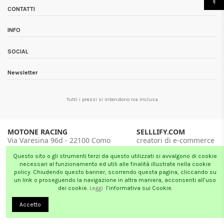
CONTATTI
INFO
SOCIAL
Newsletter
Tutti i prezzi si intendono Iva inclusa
MOTONE RACING
SELLLIFY.COM
Via Varesina 96d - 22100 Como
creatori di e-commerce
tel. 031 5877 085
Milano - London
Questo sito o gli strumenti terzi da questo utilizzati si avvalgono di cookie
necessari al funzionamento ed utili alle finalità illustrate nella cookie
policy. Chiudendo questo banner, scorrendo questa pagina, cliccando su
un link o proseguendo la navigazione in altra maniera, acconsenti all’uso
dei cookie.
Leggi
l’informativa sui Cookie.
Accetto