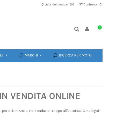
Lista dei desideri (
0
)
Confronta (
0
)
0
ET
MARCHI
RICERCA PER MOTO
IN VENDITA ONLINE
, per ottimizzare, non badano troppo all'estetica. Omologati