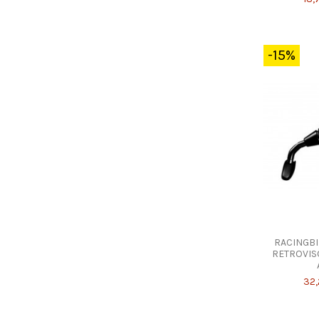
-15%
RACINGBI
RETROVIS
32,