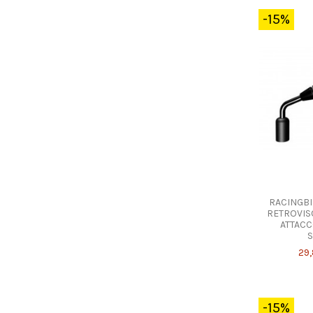
-15%
RACINGBI
RETROVIS
ATTACC
S
29,
-15%