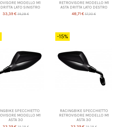
OVISORE MODELLO M1
RETROVISORE MODELLO M1
 DRITTA LATO SINISTRO
ASTA DRITTA LATO DESTRO
33,39 €
48,71 €
39,28 €
57,30 €
-15%
INGBIKE SPECCHIETTO
RACINGBIKE SPECCHIETTO
OVISORE MODELLO M1
RETROVISORE MODELLO M1
ASTA 30
ASTA 30
33,39 €
33,39 €
39,28 €
39,28 €