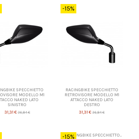
-15%
INGBIKE SPECCHIETTO
RACINGBIKE SPECCHIETTO
OVISORE MODELLO M1
RETROVISORE MODELLO M1
TTACCO NAKED LATO
ATTACCO NAKED LATO
SINISTRO
DESTRO
31,31 €
31,31 €
36,84 €
36,84 €
-15%