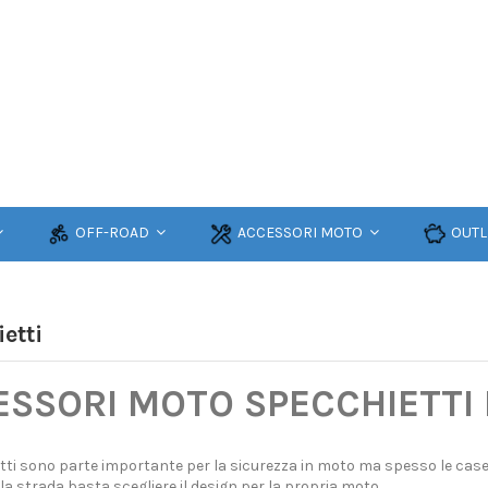
OFF-ROAD
ACCESSORI MOTO
OUTL
etti
SSORI MOTO SPECCHIETTI 
tti sono parte importante per la sicurezza in moto ma spesso le case
lla strada basta scegliere il design per la propria moto.