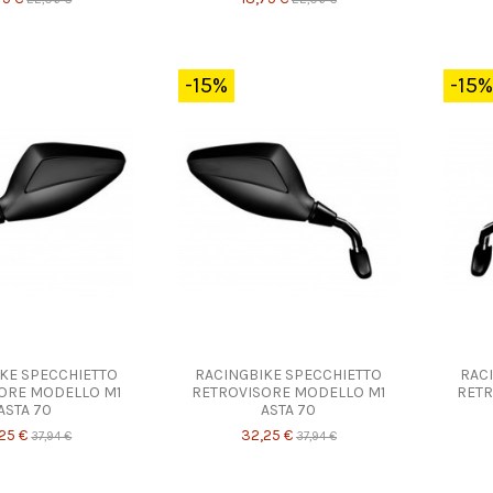
-15%
-15%
KE SPECCHIETTO
RACINGBIKE SPECCHIETTO
RAC
ORE MODELLO M1
RETROVISORE MODELLO M1
RETR
ASTA 70
ASTA 70
25 €
32,25 €
37,94 €
37,94 €