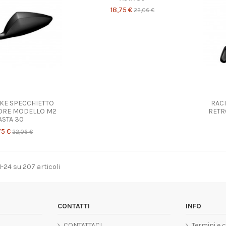
18,75 €
22,06 €
KE SPECCHIETTO
RAC
ORE MODELLO M2
RETR
ASTA 30
75 €
22,06 €
1-24 su 207 articoli
CONTATTI
INFO
CONTATTACI
Termini e 