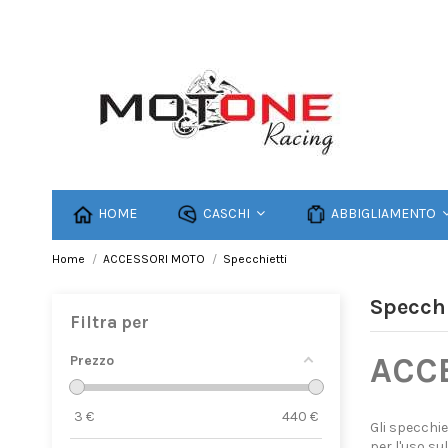
HOME
CASCHI
ABBIGLIAMENTO
Home
ACCESSORI MOTO
Specchietti
Specchi
Filtra per
ACCE
Prezzo
3
€
440
€
Gli specchie
per l'uso su