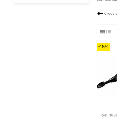
clicca 
-15%
RACINGBI