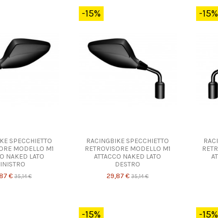
-15%
-15%
KE SPECCHIETTO
RACINGBIKE SPECCHIETTO
RAC
ORE MODELLO M1
RETROVISORE MODELLO M1
RETR
O NAKED LATO
ATTACCO NAKED LATO
A
INISTRO
DESTRO
87 €
29,87 €
35,14 €
35,14 €
-15%
-15%