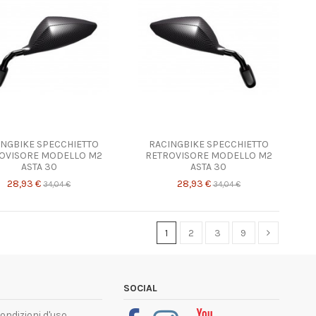
INGBIKE SPECCHIETTO
RACINGBIKE SPECCHIETTO
OVISORE MODELLO M2
RETROVISORE MODELLO M2
ASTA 30
ASTA 30
28,93 €
28,93 €
34,04 €
34,04 €
1
2
3
9
SOCIAL
condizioni d'uso