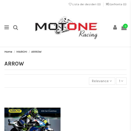
Lista dei desideri (
0
)
Confronta (
0
)
0
Home
MARCHI
ARROW
ARROW
Relevance
1