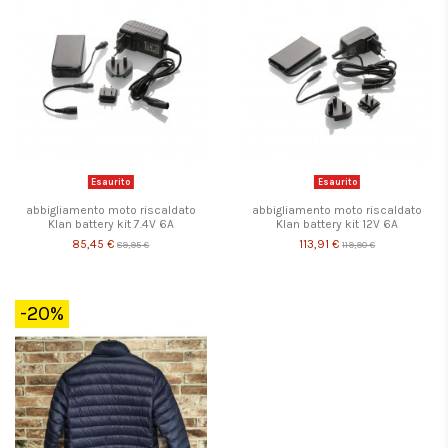
Esaurito
Esaurito
abbigliamento moto riscaldato
abbigliamento moto riscaldato
Klan battery kit 7.4V 6A
Klan battery kit 12V 6A
85,45 €
113,91 €
89,95 €
119,90 €
-20%