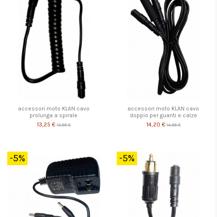
accessori moto KLAN cavo
accessori moto KLAN cavo
prolunga a spirale
doppio per guanti e calze
13,25 €
14,20 €
13,95 €
14,95 €
-5%
-5%