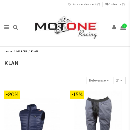
Lista dei desideri (
0
)
Confronta (
0
)
0
Home
MARCHI
KLAN
KLAN
Relevance
21
-20%
-15%