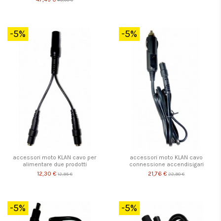
-5%
-5%
accessori moto KLAN cavo per
accessori moto KLAN cavo
alimentare due prodotti
connessione accendisigari
12,30 €
21,76 €
12,95 €
22,90 €
-5%
-5%