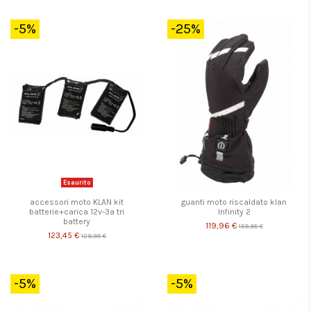
-5%
-25%
Esaurito
accessori moto KLAN kit
guanti moto riscaldato klan
batterie+carica 12v-3a tri
Infinity 2
battery
119,96 €
159,95 €
123,45 €
129,95 €
-5%
-5%