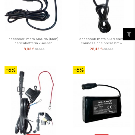
accessori moto MACNA (Klan)
accessori moto KLAN cavo
caricabatteria 7-4v-1ah
connessione presa bmw
18,95 €
28,45 €
19,95 €
29,95 €
-5%
-5%