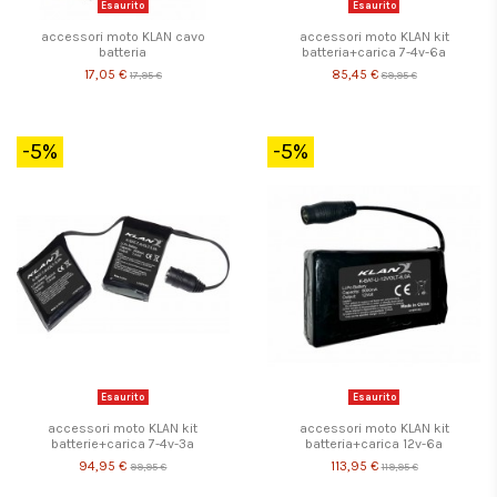
Esaurito
Esaurito
accessori moto KLAN cavo
accessori moto KLAN kit
batteria
batteria+carica 7-4v-6a
17,05 €
85,45 €
17,95 €
89,95 €
-5%
-5%
Esaurito
Esaurito
accessori moto KLAN kit
accessori moto KLAN kit
batterie+carica 7-4v-3a
batteria+carica 12v-6a
94,95 €
113,95 €
99,95 €
119,95 €