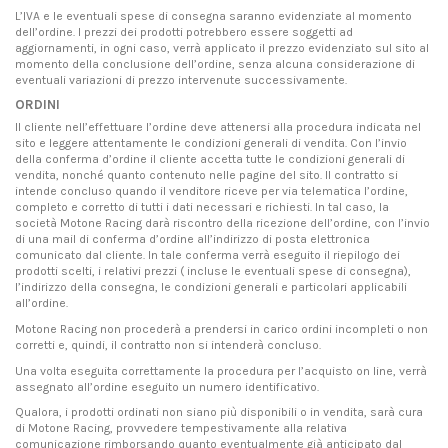
L’IVA e le eventuali spese di consegna saranno evidenziate al momento
dell’ordine. I prezzi dei prodotti potrebbero essere soggetti ad
aggiornamenti, in ogni caso, verrà applicato il prezzo evidenziato sul sito al
momento della conclusione dell’ordine, senza alcuna considerazione di
eventuali variazioni di prezzo intervenute successivamente.
ORDINI
Il cliente nell’effettuare l’ordine deve attenersi alla procedura indicata nel
sito e leggere attentamente le condizioni generali di vendita. Con l’invio
della conferma d’ordine il cliente accetta tutte le condizioni generali di
vendita, nonché quanto contenuto nelle pagine del sito. Il contratto si
intende concluso quando il venditore riceve per via telematica l’ordine,
completo e corretto di tutti i dati necessari e richiesti. In tal caso, la
società Motone Racing darà riscontro della ricezione dell’ordine, con l’invio
di una mail di conferma d’ordine all’indirizzo di posta elettronica
comunicato dal cliente. In tale conferma verrà eseguito il riepilogo dei
prodotti scelti, i relativi prezzi ( incluse le eventuali spese di consegna),
l’indirizzo della consegna, le condizioni generali e particolari applicabili
all’ordine.
Motone Racing non procederà a prendersi in carico ordini incompleti o non
corretti e, quindi, il contratto non si intenderà concluso.
Una volta eseguita correttamente la procedura per l’acquisto on line, verrà
assegnato all’ordine eseguito un numero identificativo.
Qualora, i prodotti ordinati non siano più disponibili o in vendita, sarà cura
di Motone Racing, provvedere tempestivamente alla relativa
comunicazione rimborsando quanto eventualmente già anticipato dal