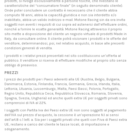
prodotti, si rivolge esclusivamente a persone fisiche, che rivestano le
caratteristiche del “consumatore finale” (in seguito denominato cliente).
Onde poter concludere un contratto è necessario che il cliente abbia
compiuto 18 anni, abbia la capacità giuridica e non sia interdetto e/o
inabilitato, abbia un valido indirizzo e-mail. Motone Racing sin da ora invita
soggetti non aventi i requisiti di cui sopra ad astenersi dall’effettuare ordini,
nonché a fornire le esatte generalità. Motone Racing attraverso il proprio
sito mette a disposizione del cliente un negozio virtuale di prodotti Made in
Italy, da consultare online. Il cliente potrà visionare i prodotti e le offerte del
venditore, determinandosi, poi, nel relativo acquisto, in base alle presenti
condizioni generali di vendita.
I prodotti e i relativi prezzi presentati nel sito costituiscono un’offerta al
pubblico. Il venditore si riserva di effettuare modifiche al proprio sito senza
obbligo di preavviso.
PREZZI
I prezzi dei prodotti per i Paesi aderenti alla UE (Austria, Belgio, Bulgaria,
Danimarca, Estonia, Finlandia, Francia, Germania, Grecia, Irlanda, Italia,
Lettonia, Lituania, Lussemburgo, Malta, Paesi Bassi, Polonia, Portogallo,
Regno Unito, Repubblica Ceca, Repubblica Slovacca, Romania, Slovenia,
Spagna, Svezia, Ungheria) ed anche quelli extra UE per soggetti privati sono
comprensivi di IVA al 22%.
I soggetti con Partita Iva dei Paesi extra UE non sono soggetti al pagamento
dell’IVA sul prezzo d’acquisto, la cessione è un’operazione N.I ai sensi
dell’art.8 c.1 lett. a. Sia per i soggetti privati che quelli con P.iva di Paesi extra
UE, restano a carico del cliente le tasse locali, di importazione e
sdoganamento.