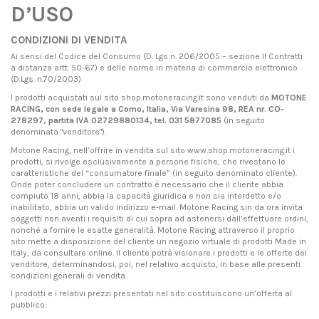
D’USO
CONDIZIONI DI VENDITA
Ai sensi del Codice del Consumo (D. Lgs n. 206/2005 – sezione II Contratti
a distanza artt. 50-67) e delle norme in materia di commercio elettronico
(D.Lgs. n.70/2003)
I prodotti acquistati sul sito shop.motoneracing.it sono venduti da
MOTONE
RACING, con sede legale a Como, Italia, Via Varesina 98, REA nr. CO-
278297, partita IVA 02729880134, tel. 031 5877085
(in seguito
denominata "venditore").
Motone Racing, nell’offrire in vendita sul sito www.shop.motoneracing.it i
prodotti, si rivolge esclusivamente a persone fisiche, che rivestano le
caratteristiche del “consumatore finale” (in seguito denominato cliente).
Onde poter concludere un contratto è necessario che il cliente abbia
compiuto 18 anni, abbia la capacità giuridica e non sia interdetto e/o
inabilitato, abbia un valido indirizzo e-mail. Motone Racing sin da ora invita
soggetti non aventi i requisiti di cui sopra ad astenersi dall’effettuare ordini,
nonché a fornire le esatte generalità. Motone Racing attraverso il proprio
sito mette a disposizione del cliente un negozio virtuale di prodotti Made in
Italy, da consultare online. Il cliente potrà visionare i prodotti e le offerte del
venditore, determinandosi, poi, nel relativo acquisto, in base alle presenti
condizioni generali di vendita.
I prodotti e i relativi prezzi presentati nel sito costituiscono un’offerta al
pubblico.