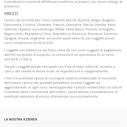
Il venditore si riserva di effettuare modifiche al proprio sito senza obbligo di
preavviso.
PREZZI
I prezzi dei prodotti per i Paesi aderenti alla UE (Austria, Belgio, Bulgaria,
Danimarca, Estonia, Finlandia, Francia, Germania, Grecia, Irlanda, Italia,
Lettonia, Lituania, Lussemburgo, Malta, Paesi Bassi, Polonia, Portogallo,
Regno Unito, Repubblica Ceca, Repubblica Slovacca, Romania, Slovenia,
Spagna, Svezia, Ungheria) ed anche quelli extra UE per soggetti privati
sono comprensivi di IVA al 22%.
I soggetti con Partita Iva dei Paesi extra UE non sono soggetti al pagamento
dell’IVA sul prezzo d’acquisto, la cessione è un’operazione N.I ai sensi
dell’art.8 c.1 lett. a.
Sia per i soggetti privati che quelli con P.iva di Paesi extra UE, restano a
carico del cliente le tasse locali, di importazione e sdoganamento.
L’IVA e le eventuali spese di consegna saranno evidenziate al momento
dell’ordine. I prezzi dei prodotti potrebbero essere soggetti ad
aggiornamenti, in ogni caso, verrà applicato il prezzo evidenziato sul sito al
momento della conclusione dell’ordine, senza alcuna considerazione di
eventuali variazioni di prezzo intervenute successivamente.
LA NOSTRA AZIENDA