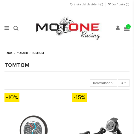
Lista dei desideri (
0
)
Confronta (
0
)
0
Home
MARCHI
TOMTOM
TOMTOM
Relevance
3
-10%
-15%