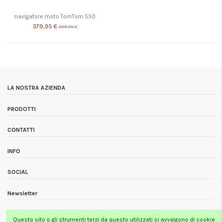
navigatore moto TomTom 550
379,95 €
399,95 €
LA NOSTRA AZIENDA
PRODOTTI
CONTATTI
INFO
SOCIAL
Newsletter
Questo sito o gli strumenti terzi da questo utilizzati si avvalgono di cookie
Tutti i prezzi si intendono Iva inclusa