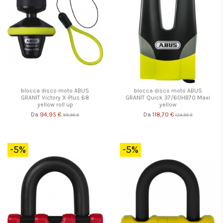
blocca disco moto ABUS
blocca disco moto ABUS
GRANIT Victory X-Plus 68
GRANIT Quick 37/60HB70 Maxi
yellow roll up
yellow
94,95 €
118,70 €
Da
Da
99,95 €
124,95 €
-5%
-5%