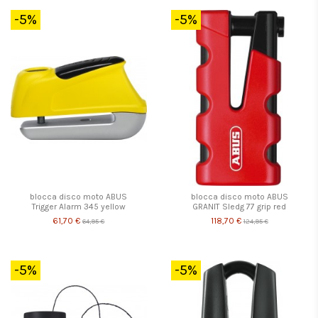
-5%
-5%
blocca disco moto ABUS
blocca disco moto ABUS
Trigger Alarm 345 yellow
GRANIT Sledg 77 grip red
61,70 €
118,70 €
64,95 €
124,95 €
-5%
-5%