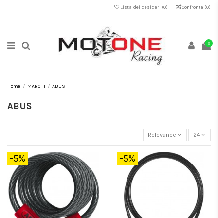
Lista dei desideri (
0
)
Confronta (
0
)
0
Home
MARCHI
ABUS
ABUS
Relevance
24
-5%
-5%