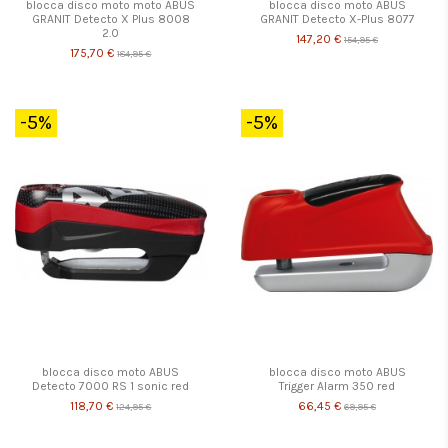
blocca disco moto moto ABUS
blocca disco moto ABUS
GRANIT Detecto X Plus 8008
GRANIT Detecto X-Plus 8077
2.0
147,20 €
154,95 €
175,70 €
184,95 €
-5%
-5%
blocca disco moto ABUS
blocca disco moto ABUS
Detecto 7000 RS 1 sonic red
Trigger Alarm 350 red
118,70 €
66,45 €
124,95 €
69,95 €