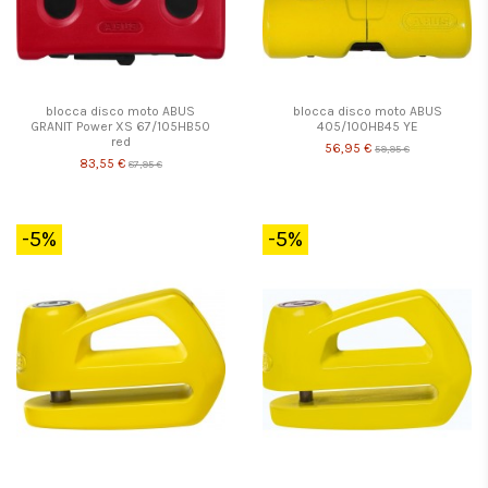
blocca disco moto ABUS
blocca disco moto ABUS
GRANIT Power XS 67/105HB50
405/100HB45 YE
red
56,95 €
59,95 €
83,55 €
87,95 €
-5%
-5%