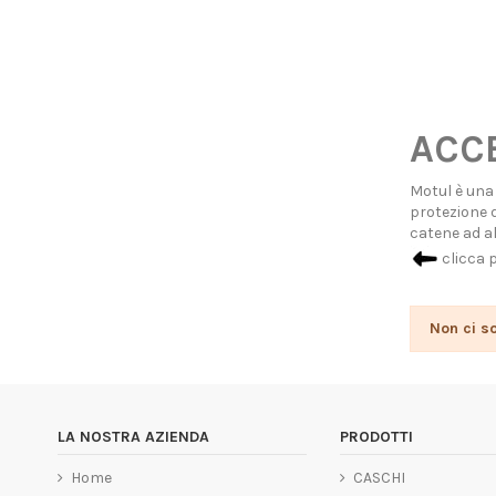
ACCE
Motul è una 
protezione d
catene ad al
clicca 
Non ci s
LA NOSTRA AZIENDA
PRODOTTI
Home
CASCHI