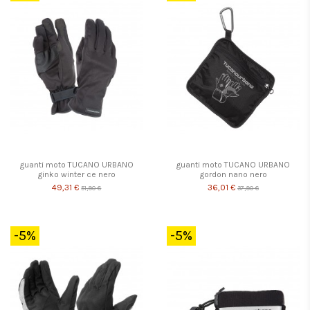
guanti moto TUCANO URBANO
guanti moto TUCANO URBANO
ginko winter ce nero
gordon nano nero
49,31 €
36,01 €
51,90 €
37,90 €
-5%
-5%