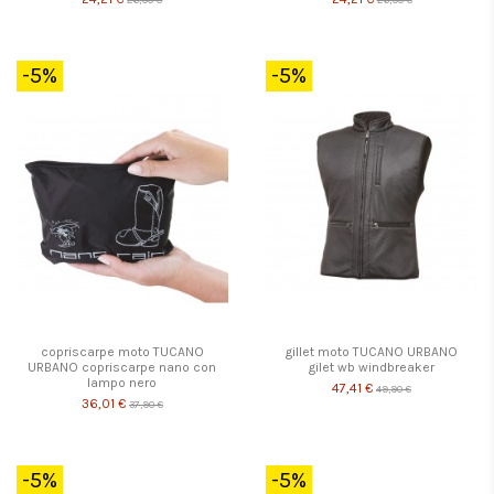
-5%
-5%
copriscarpe moto TUCANO
gillet moto TUCANO URBANO
URBANO copriscarpe nano con
gilet wb windbreaker
lampo nero
47,41 €
49,90 €
36,01 €
37,90 €
-5%
-5%