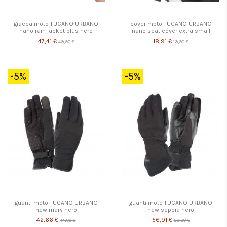
giacca moto TUCANO URBANO
cover moto TUCANO URBANO
nano rain jacket plus nero
nano seat cover extra small
47,41 €
18,91 €
49,90 €
19,90 €
-5%
-5%
guanti moto TUCANO URBANO
guanti moto TUCANO URBANO
new mary nero
new seppia nero
42,66 €
56,91 €
44,90 €
59,90 €