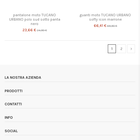
pantalone moto TUCANO
guanti moto TUCANO URBANO
URBANO polo sud sotto panta
softy icon marrone
nero
66,41 €
69,90 €
23,66 €
24,90 €
1
2
LA NOSTRA AZIENDA
PRODOTTI
CONTATTI
INFO
SOCIAL