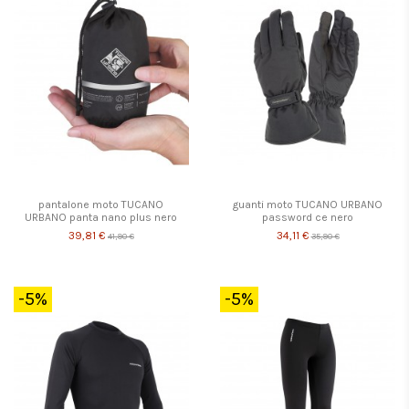
pantalone moto TUCANO
guanti moto TUCANO URBANO
URBANO panta nano plus nero
password ce nero
39,81 €
34,11 €
41,90 €
35,90 €
-5%
-5%