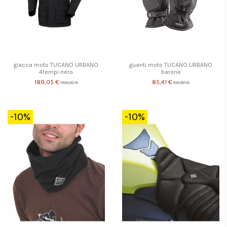
giacca moto TUCANO URBANO
guanti moto TUCANO URBANO
4tempi nero
barone
189,05 €
85,41 €
199,00 €
89,90 €
-10%
-10%