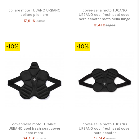
collare moto TUCANO URBANO
cover-sella moto TUCANO
collare pile nero
URBANO cool fresh seat cover
nero scooter moto sella lunga
17,91 €
19,90 €
31,41 €
34,90 €
-10%
-10%
cover-sella moto TUCANO
cover-sella moto TUCANO
URBANO cool fresh seat cover
URBANO cool fresh seat cover
nero moto
nero scooter
24,21 €
24,21 €
26,90 €
26,90 €