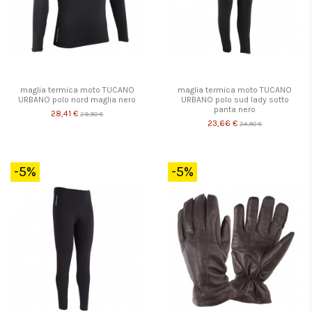
maglia termica moto TUCANO
maglia termica moto TUCANO
URBANO polo nord maglia nero
URBANO polo sud lady sotto
panta nero
28,41 €
29,90 €
23,66 €
24,90 €
-5%
-5%