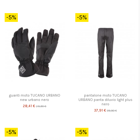
-5%
-5%
guanti moto TUCANO URBANO
pantalone moto TUCANO
new urbano nero
URBANO panta diluvio light plus
nero
28,41 €
29,90 €
37,91 €
39,90 €
-5%
-5%