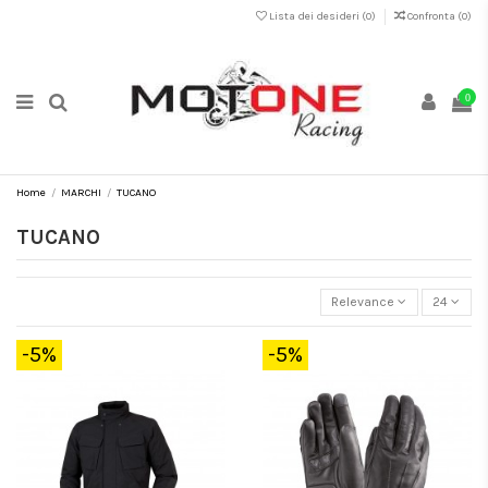
Lista dei desideri (
0
)
Confronta (
0
)
0
Home
MARCHI
TUCANO
TUCANO
Relevance
24
-5%
-5%