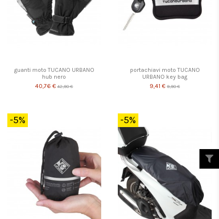
guanti moto TUCANO URBANO
portachiavi moto TUCANO
hub nero
URBANO key bag
40,76 €
9,41 €
42,90 €
9,90 €
-5%
-5%