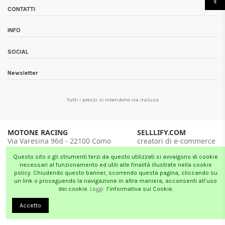
CONTATTI
INFO
SOCIAL
Newsletter
Tutti i prezzi si intendono Iva inclusa
MOTONE RACING
SELLLIFY.COM
Via Varesina 96d - 22100 Como
creatori di e-commerce
tel. 031 5877 085
Milano - London
Questo sito o gli strumenti terzi da questo utilizzati si avvalgono di cookie
necessari al funzionamento ed utili alle finalità illustrate nella cookie
policy. Chiudendo questo banner, scorrendo questa pagina, cliccando su
un link o proseguendo la navigazione in altra maniera, acconsenti all’uso
dei cookie.
Leggi
l’informativa sui Cookie.
Accetto