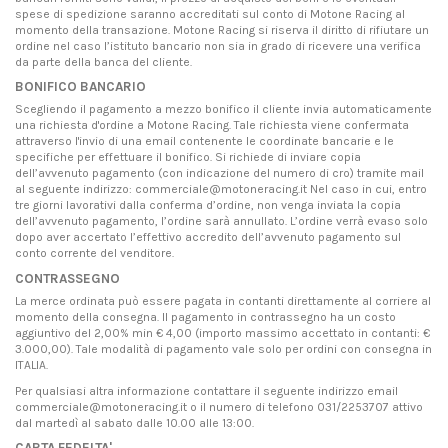
spese di spedizione saranno accreditati sul conto di Motone Racing al
momento della transazione. Motone Racing si riserva il diritto di rifiutare un
ordine nel caso l’istituto bancario non sia in grado di ricevere una verifica
da parte della banca del cliente.
BONIFICO BANCARIO
Scegliendo il pagamento a mezzo bonifico il cliente invia automaticamente
una richiesta d'ordine a Motone Racing. Tale richiesta viene confermata
attraverso l'invio di una email contenente le coordinate bancarie e le
specifiche per effettuare il bonifico. Si richiede di inviare copia
dell’avvenuto pagamento (con indicazione del numero di cro) tramite mail
al seguente indirizzo: commerciale@motoneracing.it Nel caso in cui, entro
tre giorni lavorativi dalla conferma d’ordine, non venga inviata la copia
dell’avvenuto pagamento, l’ordine sarà annullato. L’ordine verrà evaso solo
dopo aver accertato l’effettivo accredito dell’avvenuto pagamento sul
conto corrente del venditore.
CONTRASSEGNO
La merce ordinata può essere pagata in contanti direttamente al corriere al
momento della consegna. Il pagamento in contrassegno ha un costo
aggiuntivo del 2,00% min € 4,00 (importo massimo accettato in contanti: €
3.000,00). Tale modalità di pagamento vale solo per ordini con consegna in
ITALIA.
Per qualsiasi altra informazione contattare il seguente indirizzo email
commerciale@motoneracing.it o il numero di telefono 031/2253707 attivo
dal martedì al sabato dalle 10.00 alle 13:00.
CARTA FEDELTA'