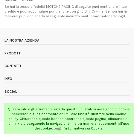
Se hai la tessera fedeltà MOTONE RACING di seguito puoi controllare il tuo
credito e puoi accumulare punti anche con gli ordini On-line! Se non hai la
tessera, puoi richiederla al seguente indirizzo mail: info@motoneracing.it
LA NOSTRA AZIENDA
PRODOTTI
CONTATTI
INFO
SOCIAL
Newsletter
Questo sito o gli strumenti terzi da questo utilizzati si avvalgono di cookie
necessari al funzionamento ed utili alle finalità illustrate nella cookie
policy. Chiudendo questo banner, scorrendo questa pagina, cliccando su
un link o proseguendo la navigazione in altra maniera, acconsenti all’uso
MOTONE RACING
SELLLIFY.COM
dei cookie.
Leggi
l’informativa sui Cookie.
Via Varesina 96d - 22100 Como
creatori di e-commerce