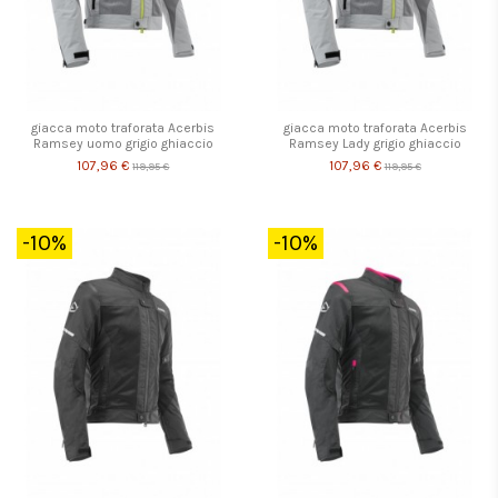
giacca moto traforata Acerbis
giacca moto traforata Acerbis
Ramsey uomo grigio ghiaccio
Ramsey Lady grigio ghiaccio
107,96 €
107,96 €
119,95 €
119,95 €
-10%
-10%