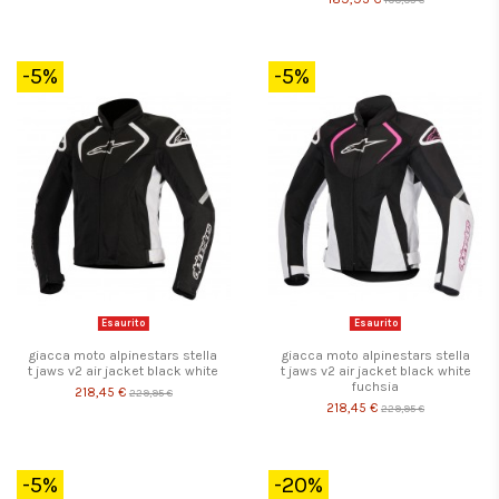
-5%
-5%
Esaurito
Esaurito
giacca moto alpinestars stella
giacca moto alpinestars stella
t jaws v2 air jacket black white
t jaws v2 air jacket black white
fuchsia
218,45 €
229,95 €
218,45 €
229,95 €
-5%
-20%