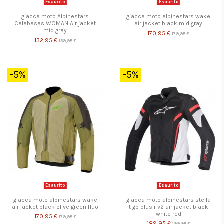
Esaurito
Esaurito
giacca moto Alpinestars
giacca moto alpinestars wake
Calabasas WOMAN Air jacket
air jacket black mid gray
mid gray
170,95 €
179,95 €
132,95 €
139,95 €
-5%
-5%
Esaurito
Esaurito
giacca moto alpinestars wake
giacca moto alpinestars stella
air jacket black olive green fluo
t gp plus r v2 air jacket black
white red
170,95 €
179,95 €
189,95 €
199,95 €