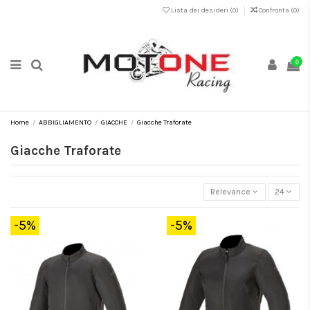
Lista dei desideri (
0
)
Confronta (
0
)
0
Home
ABBIGLIAMENTO
GIACCHE
Giacche Traforate
Giacche Traforate
Relevance
24
-5%
-5%