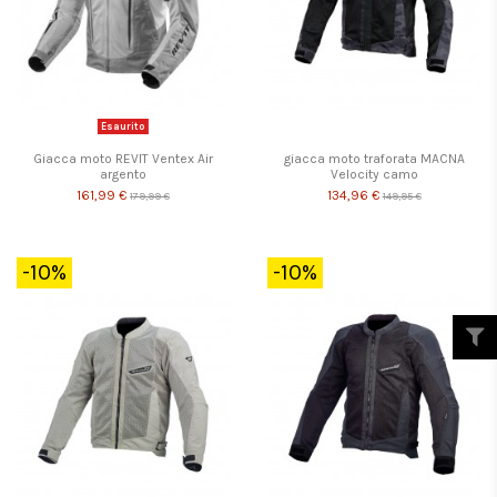
Esaurito
Giacca moto REVIT Ventex Air
giacca moto traforata MACNA
argento
Velocity camo
161,99 €
134,96 €
179,99 €
149,95 €
-10%
-10%