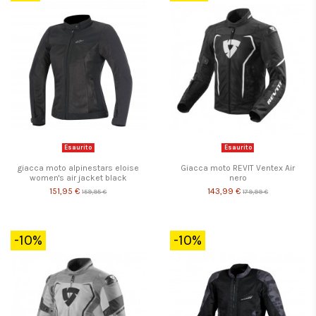
Esaurito
Esaurito
giacca moto alpinestars eloise
Giacca moto REVIT Ventex Air
women's air jacket black
nero
151,95 €
143,99 €
159,95 €
179,99 €
-10%
-10%