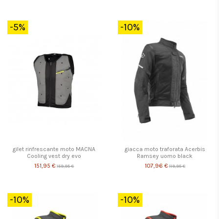
-5%
-10%
gilet rinfrescante moto MACNA
giacca moto traforata Acerbis
Cooling vest dry evo
Ramsey uomo black
151,95 €
107,96 €
159,95 €
119,95 €
-10%
-10%