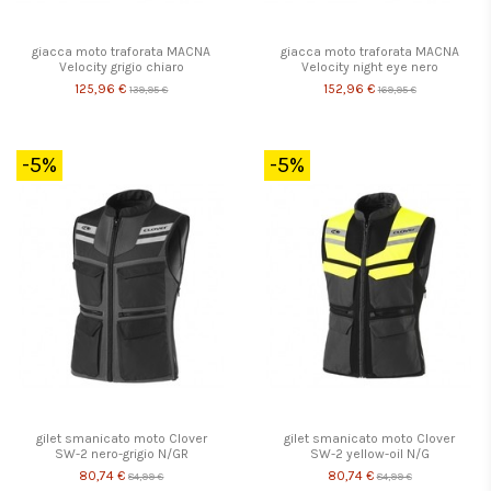
giacca moto traforata MACNA
giacca moto traforata MACNA
Velocity grigio chiaro
Velocity night eye nero
125,96 €
152,96 €
139,95 €
169,95 €
-5%
-5%
gilet smanicato moto Clover
gilet smanicato moto Clover
SW-2 nero-grigio N/GR
SW-2 yellow-oil N/G
80,74 €
80,74 €
84,99 €
84,99 €