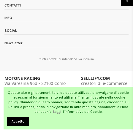
CONTATTI
INFO
SOCIAL
Newsletter
Tutti i prezzi si intendono Iva inclusa
MOTONE RACING
SELLLIFY.COM
Via Varesina 96d - 22100 Como
creatori di e-commerce
tel. 031 5877 085
Milano - London
Questo sito o gli strumenti terzi da questo utilizzati si avvalgono di cookie
necessari al funzionamento ed utili alle finalità illustrate nella cookie
policy. Chiudendo questo banner, scorrendo questa pagina, cliccando su
un link o proseguendo la navigazione in altra maniera, acconsenti all’uso
dei cookie.
Leggi
l’informativa sui Cookie.
Accetto