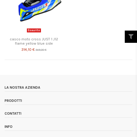
Esaurito
casco moto cross JUST 1 J12
flame yellow blue side
314,10 €
349,00 €
LA NOSTRA AZIENDA
PRODOTTI
CONTATTI
INFO