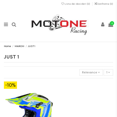
Lista dei desideri (
0
)
Confronta (
0
)
0
Home
MARCHI
JUST 1
JUST 1
Relevance
1
-10%