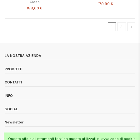
Gloss
179,90 €
189,00 €
1
2
LA NOSTRA AZIENDA
PRODOTTI
CONTATTI
INFO
SOCIAL
Newsletter
Questo sito o gli strumenti terzi da questo utilizzati si avvalgono di cookie
Tutti i prezzi si intendono Iva inclusa