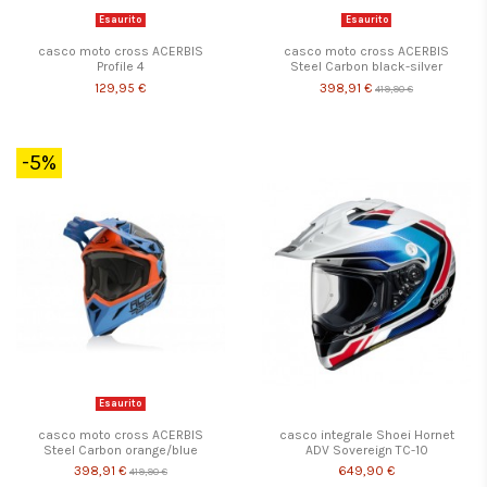
Esaurito
Esaurito
casco moto cross ACERBIS
casco moto cross ACERBIS
Profile 4
Steel Carbon black-silver
129,95 €
398,91 €
419,90 €
-5%
Esaurito
casco moto cross ACERBIS
casco integrale Shoei Hornet
Steel Carbon orange/blue
ADV Sovereign TC-10
398,91 €
649,90 €
419,90 €