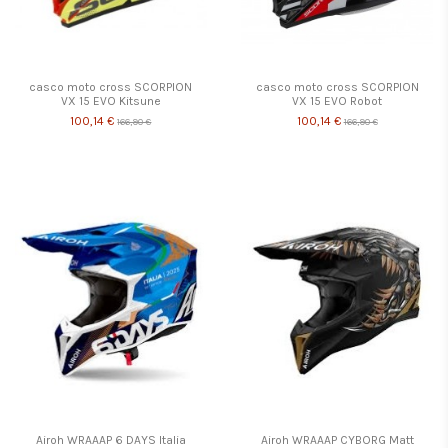
casco moto cross SCORPION
casco moto cross SCORPION
VX 15 EVO Kitsune
VX 15 EVO Robot
100,14 €
100,14 €
166,90 €
166,90 €
Airoh WRAAAP 6 DAYS Italia
Airoh WRAAAP CYBORG Matt