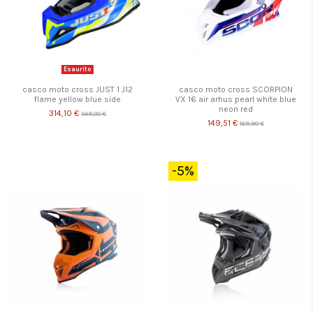
Esaurito
casco moto cross JUST 1 J12
casco moto cross SCORPION
flame yellow blue side
VX 16 air arhus pearl white blue
neon red
314,10 €
349,00 €
149,51 €
169,90 €
-5%