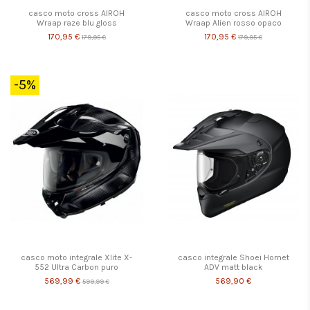
casco moto cross AIROH
casco moto cross AIROH
Wraap raze blu gloss
Wraap Alien rosso opaco
170,95 €
170,95 €
179,95 €
179,95 €
-5%
casco moto integrale Xlite X-
casco integrale Shoei Hornet
552 Ultra Carbon puro
ADV matt black
569,99 €
569,90 €
599,99 €