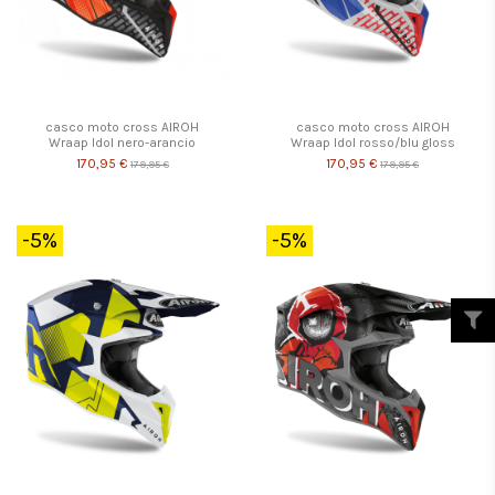
casco moto cross AIROH
casco moto cross AIROH
Wraap Idol nero-arancio
Wraap Idol rosso/blu gloss
170,95 €
170,95 €
179,95 €
179,95 €
-5%
-5%