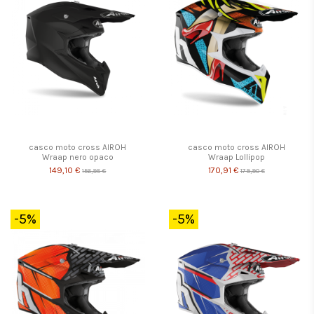
casco moto cross AIROH
casco moto cross AIROH
Wraap nero opaco
Wraap Lollipop
149,10 €
170,91 €
156,95 €
179,90 €
-5%
-5%