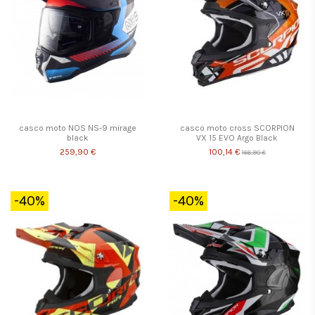
casco moto NOS NS-9 mirage
casco moto cross SCORPION
black
VX 15 EVO Argo Black
259,90 €
100,14 €
166,90 €
-40%
-40%