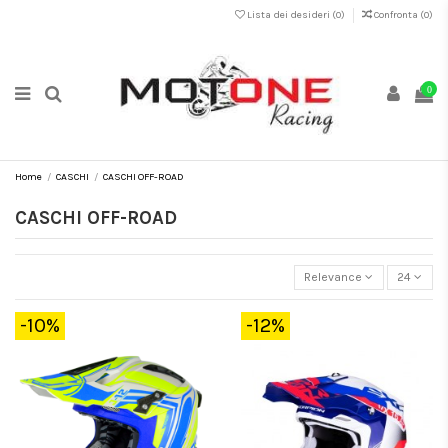
Lista dei desideri (
0
)
Confronta (
0
)
0
Home
CASCHI
CASCHI OFF-ROAD
CASCHI OFF-ROAD
Relevance
24
-10%
-12%