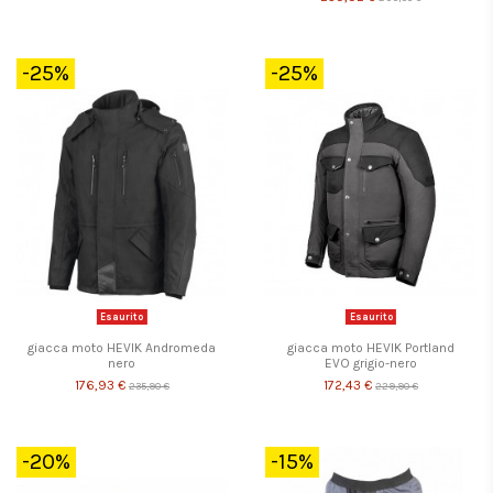
-25%
-25%
Esaurito
Esaurito
giacca moto HEVIK Andromeda
giacca moto HEVIK Portland
nero
EVO grigio-nero
176,93 €
172,43 €
235,90 €
229,90 €
-20%
-15%