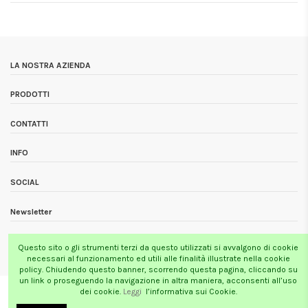
LA NOSTRA AZIENDA
PRODOTTI
CONTATTI
INFO
SOCIAL
Newsletter
Questo sito o gli strumenti terzi da questo utilizzati si avvalgono di cookie
Tutti i prezzi si intendono Iva inclusa
necessari al funzionamento ed utili alle finalità illustrate nella cookie
policy. Chiudendo questo banner, scorrendo questa pagina, cliccando su
un link o proseguendo la navigazione in altra maniera, acconsenti all’uso
MOTONE RACING
SELLLIFY.COM
dei cookie.
Leggi
l’informativa sui Cookie.
Via Varesina 96d - 22100 Como
creatori di e-commerce