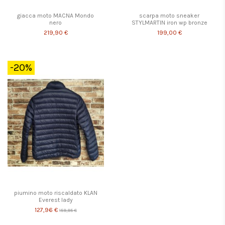
giacca moto MACNA Mondo
scarpa moto sneaker
nero
STYLMARTIN iron wp bronze
219,90 €
199,00 €
-20%
piumino moto riscaldato KLAN
Everest lady
127,96 €
159,95 €