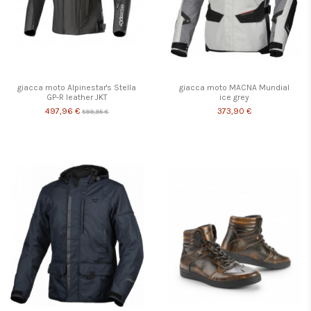
giacca moto Alpinestar's Stella
giacca moto MACNA Mundial
GP-R leather JKT
ice grey
497,96 €
373,90 €
599,95 €