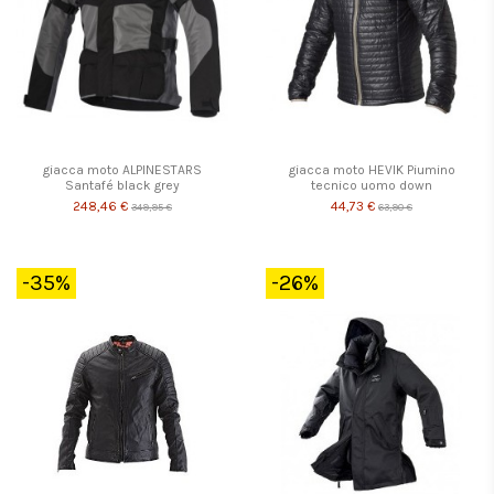
giacca moto ALPINESTARS
giacca moto HEVIK Piumino
Santafé black grey
tecnico uomo down
248,46 €
44,73 €
349,95 €
63,90 €
-35%
-26%