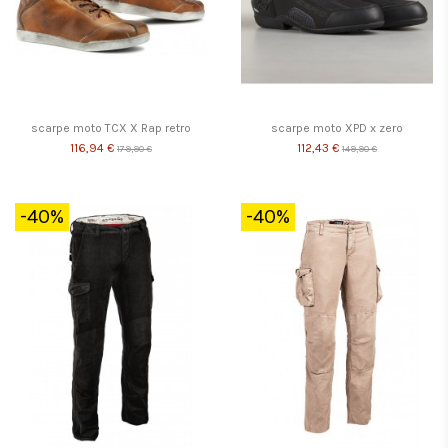
scarpe moto TCX X Rap retro
scarpe moto XPD x zero
116,94 €
112,43 €
179,90 €
149,90 €
-40%
-40%