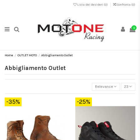
Lista dei desideri (
0
)
Confronta (
0
)
0
Home
OUTLET MOTO
Abbigliamento Outlet
Abbigliamento Outlet
Relevance
23
-35%
-25%