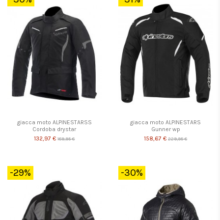
giacca moto ALPINESTARSS
giacca moto ALPINESTARS
Cordoba drystar
Gunner wp
132,97 €
158,67 €
189,95 €
229,95 €
-29%
-30%