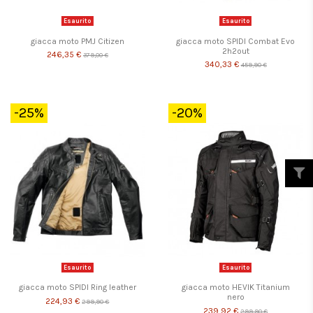
Esaurito
Esaurito
giacca moto PMJ Citizen
giacca moto SPIDI Combat Evo
2h2out
246,35 €
379,00 €
340,33 €
459,90 €
-25%
-20%
Esaurito
Esaurito
giacca moto SPIDI Ring leather
giacca moto HEVIK Titanium
nero
224,93 €
299,90 €
239,92 €
299,90 €