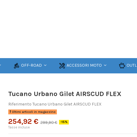
OFF-ROAD
ACCESSORI MOTO
OUTL
Tucano Urbano Gilet AIRSCUD FLEX
Riferimento
Tucano Urbano Gilet AIRSCUD FLEX
Ultimi articoli in magazzino
254,92 €
299,90 €
-15%
Tasse incluse