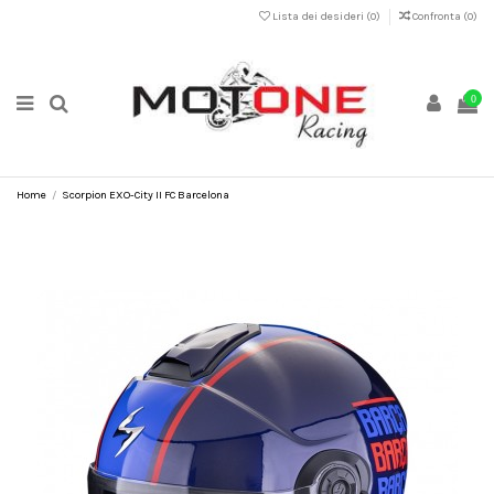
Lista dei desideri (
0
)
Confronta (
0
)
0
Home
Scorpion EXO-City II FC Barcelona