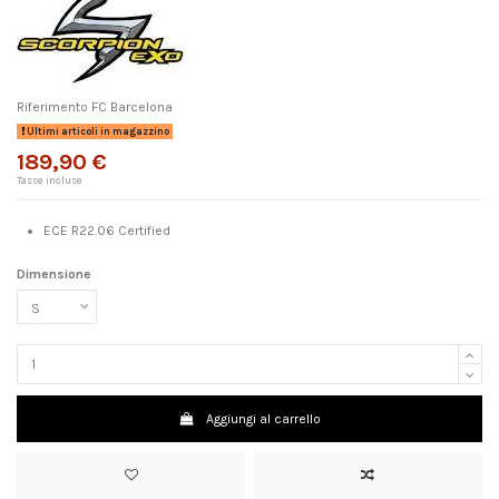
Riferimento
FC Barcelona
Ultimi articoli in magazzino
189,90 €
Tasse incluse
ECE R22.06 Certified
Dimensione
Aggiungi al carrello